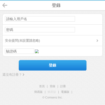
登錄
安全提問(未設置請忽略)
登錄
還沒有註冊？
首頁
|
登錄
|
註冊
簡易版
|
觸屏版
|
電腦版
|
© Comsenz Inc.