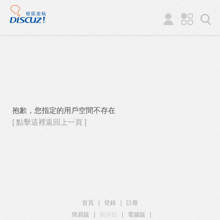
抱歉，您指定的用戶空間不存在
[ 點擊這裡返回上一頁 ]
首頁
|
登錄
|
註冊
簡易版
|
觸屏版
|
電腦版
|