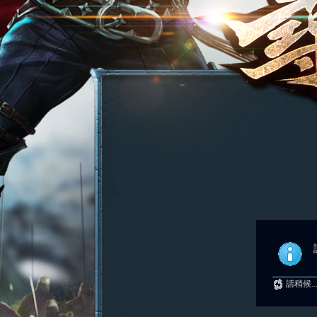
請稍候..