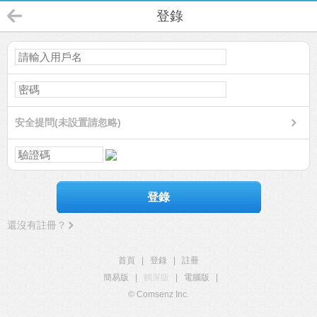
登錄
安全提問(未設置請忽略)
登錄
還沒有註冊？
首頁
|
登錄
|
註冊
簡易版
|
觸屏版
|
電腦版
|
© Comsenz Inc.