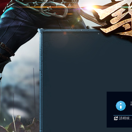
請稍候..