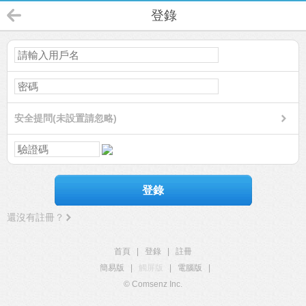
登錄
安全提問(未設置請忽略)
登錄
還沒有註冊？
首頁
|
登錄
|
註冊
簡易版
|
觸屏版
|
電腦版
|
© Comsenz Inc.