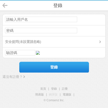
登錄
安全提問(未設置請忽略)
登錄
還沒有註冊？
首頁
|
登錄
|
註冊
簡易版
|
觸屏版
|
電腦版
|
© Comsenz Inc.