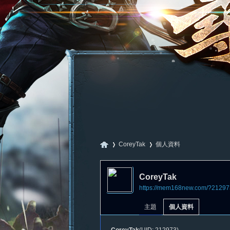
CoreyTak
個人資料
CoreyTak
https://mem168new.com/?21297
尋
›
›
主題
個人資料