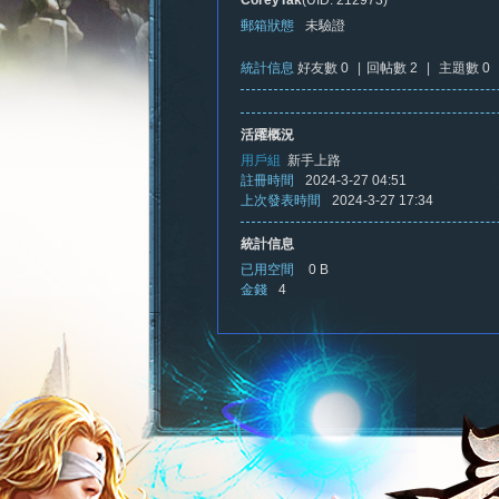
CoreyTak
(UID: 212973)
郵箱狀態
未驗證
統計信息
好友數 0
|
回帖數 2
|
主題數 0
憶
活躍概況
用戶組
新手上路
註冊時間
2024-3-27 04:51
上次發表時間
2024-3-27 17:34
統計信息
已用空間
0 B
金錢
4
新