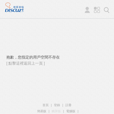
抱歉，您指定的用戶空間不存在
[ 點擊這裡返回上一頁 ]
首頁
|
登錄
|
註冊
簡易版
|
觸屏版
|
電腦版
|