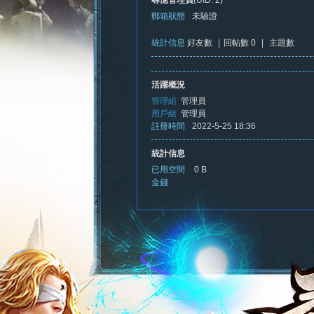
尋憶管理員
(UID: 2)
郵箱狀態
未驗證
統計信息
好友數
|
回帖數 0
|
主題數
憶
活躍概況
管理組
管理員
用戶組
管理員
註冊時間
2022-5-25 18:36
統計信息
已用空間
0 B
金錢
新