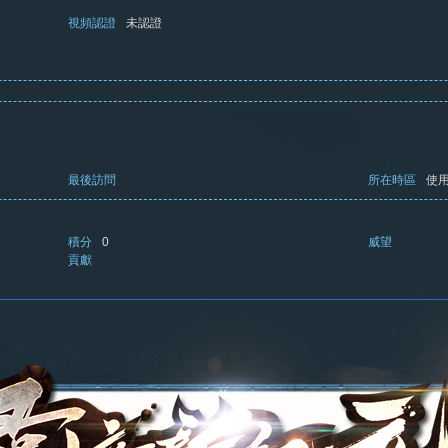
視頻認證
未認證
最後訪問
所在時區
使
積分
0
威望
貢獻