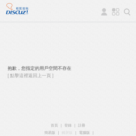
抱歉，您指定的用戶空間不存在
[ 點擊這裡返回上一頁 ]
首頁
|
登錄
|
註冊
簡易版
|
觸屏版
|
電腦版
|