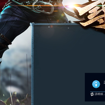
請稍候..