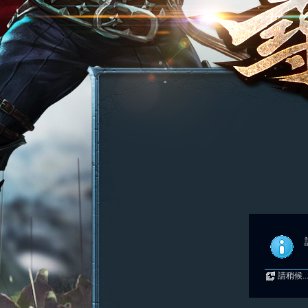
請稍候..