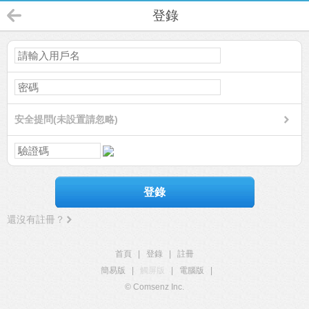
登錄
安全提問(未設置請忽略)
登錄
還沒有註冊？
首頁
|
登錄
|
註冊
簡易版
|
觸屏版
|
電腦版
|
© Comsenz Inc.