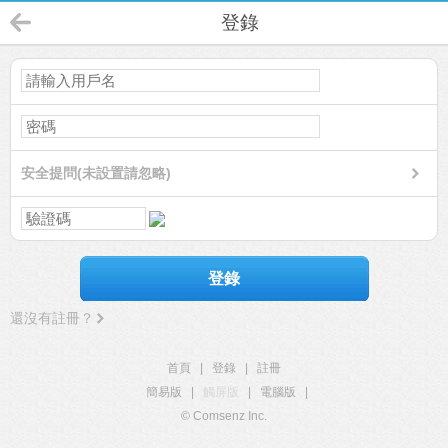
登錄
安全提問(未設置請忽略)
登錄
還沒有註冊？
首頁
|
登錄
|
註冊
簡易版
|
觸屏版
|
電腦版
|
© Comsenz Inc.