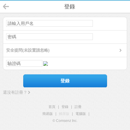
登錄
安全提問(未設置請忽略)
登錄
還沒有註冊？
首頁
|
登錄
|
註冊
簡易版
|
觸屏版
|
電腦版
|
© Comsenz Inc.