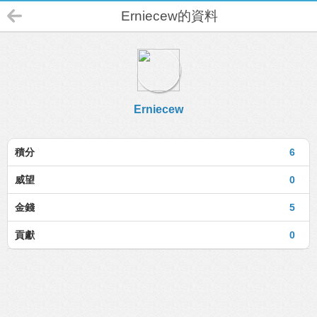
Erniecew的資料
Erniecew
積分
6
威望
0
金錢
5
貢獻
0