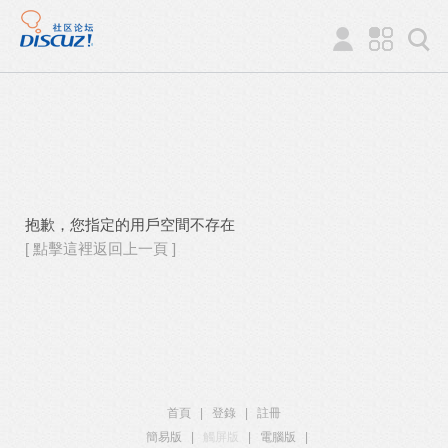
抱歉，您指定的用戶空間不存在
[ 點擊這裡返回上一頁 ]
首頁
|
登錄
|
註冊
簡易版
|
觸屏版
|
電腦版
|