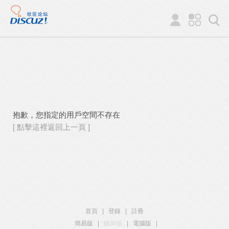
抱歉，您指定的用戶空間不存在
[ 點擊這裡返回上一頁 ]
首頁
|
登錄
|
註冊
簡易版
|
觸屏版
|
電腦版
|