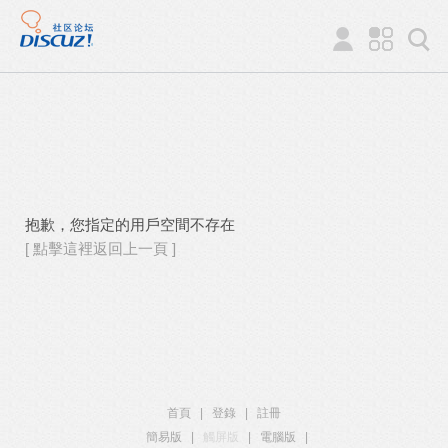
抱歉，您指定的用戶空間不存在
[ 點擊這裡返回上一頁 ]
首頁
|
登錄
|
註冊
簡易版
|
觸屏版
|
電腦版
|