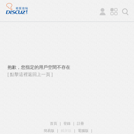
抱歉，您指定的用戶空間不存在
[ 點擊這裡返回上一頁 ]
首頁
|
登錄
|
註冊
簡易版
|
觸屏版
|
電腦版
|