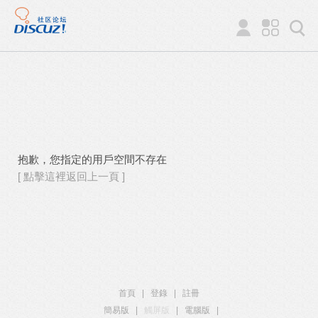
抱歉，您指定的用戶空間不存在
[ 點擊這裡返回上一頁 ]
首頁
|
登錄
|
註冊
簡易版
|
觸屏版
|
電腦版
|