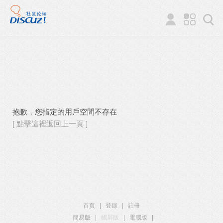
抱歉，您指定的用戶空間不存在
[ 點擊這裡返回上一頁 ]
首頁
|
登錄
|
註冊
簡易版
|
觸屏版
|
電腦版
|