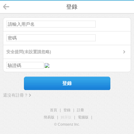
登錄
安全提問(未設置請忽略)
登錄
還沒有註冊？
首頁
|
登錄
|
註冊
簡易版
|
觸屏版
|
電腦版
|
© Comsenz Inc.