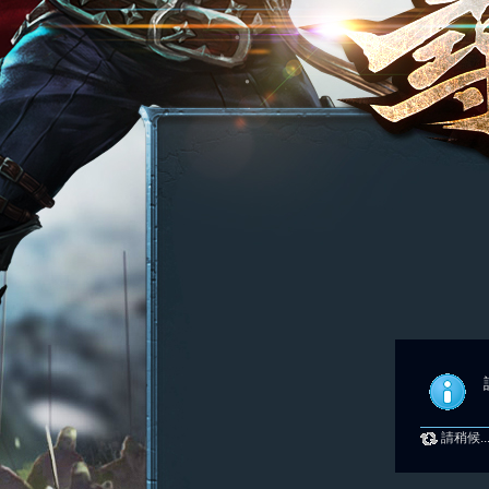
請稍候..