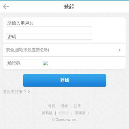
登錄
安全提問(未設置請忽略)
登錄
還沒有註冊？
首頁
|
登錄
|
註冊
簡易版
|
觸屏版
|
電腦版
|
© Comsenz Inc.