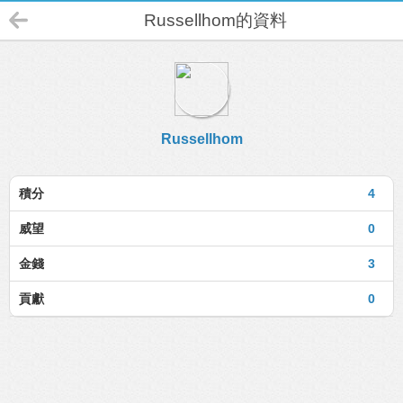
Russellhom的資料
Russellhom
積分
4
威望
0
金錢
3
貢獻
0