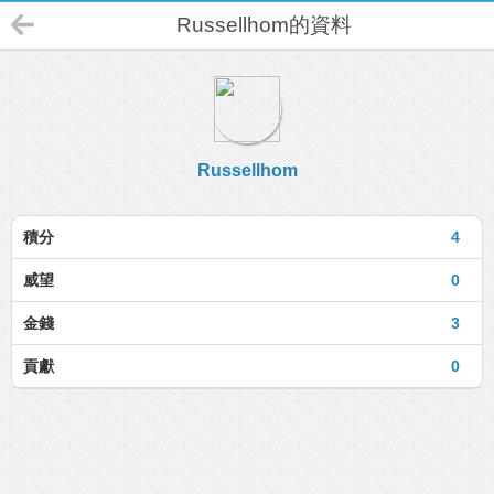
Russellhom的資料
Russellhom
積分
4
威望
0
金錢
3
貢獻
0