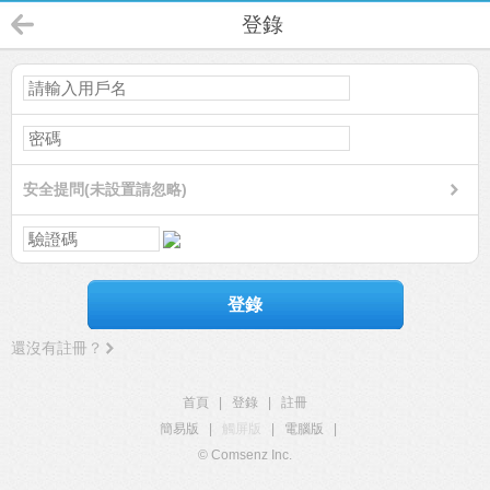
登錄
安全提問(未設置請忽略)
登錄
還沒有註冊？
首頁
|
登錄
|
註冊
簡易版
|
觸屏版
|
電腦版
|
© Comsenz Inc.