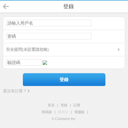
登錄
安全提問(未設置請忽略)
登錄
還沒有註冊？
首頁
|
登錄
|
註冊
簡易版
|
觸屏版
|
電腦版
|
© Comsenz Inc.