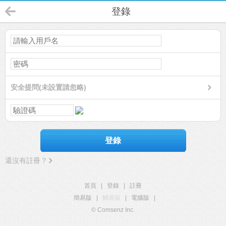
登錄
安全提問(未設置請忽略)
登錄
還沒有註冊？
首頁
|
登錄
|
註冊
簡易版
|
觸屏版
|
電腦版
|
© Comsenz Inc.