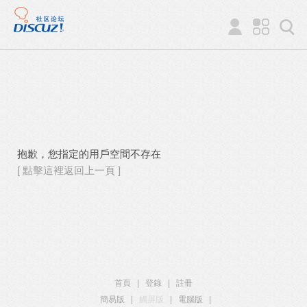
抱歉，您指定的用戶空間不存在
[ 點擊這裡返回上一頁 ]
首頁
|
登錄
|
註冊
簡易版
|
觸屏版
|
電腦版
|