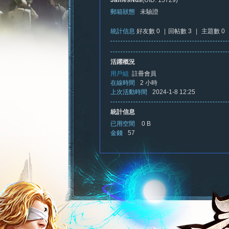
JamesNus
(UID: 15729)
郵箱狀態
未驗證
統計信息
好友數 0
|
回帖數 3
|
主題數 0
憶
活躍概況
用戶組
註冊會員
在線時間
2 小時
上次活動時間
2024-1-8 12:25
統計信息
已用空間
0 B
金錢
57
新