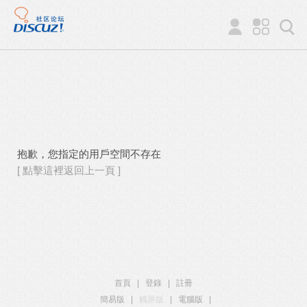
抱歉，您指定的用戶空間不存在
[ 點擊這裡返回上一頁 ]
首頁
|
登錄
|
註冊
簡易版
|
觸屏版
|
電腦版
|