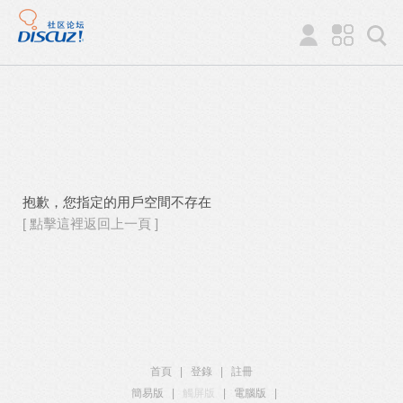
抱歉，您指定的用戶空間不存在
[ 點擊這裡返回上一頁 ]
首頁
|
登錄
|
註冊
簡易版
|
觸屏版
|
電腦版
|