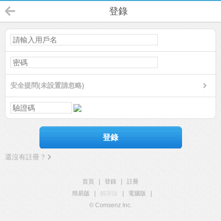
登錄
安全提問(未設置請忽略)
登錄
還沒有註冊？
首頁
|
登錄
|
註冊
簡易版
|
觸屏版
|
電腦版
|
© Comsenz Inc.