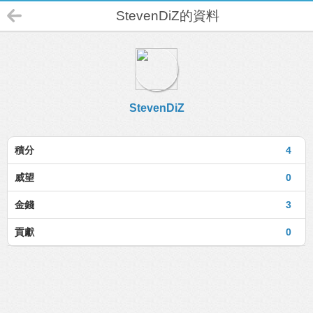
StevenDiZ的資料
StevenDiZ
積分
4
威望
0
金錢
3
貢獻
0