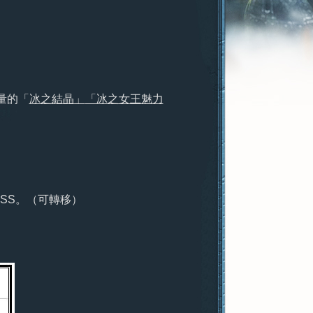
量的「
冰之結晶」
「冰之女王魅力
SS。（可轉移）