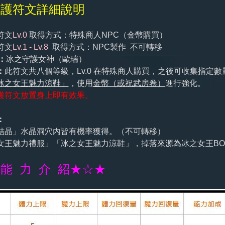
守護符文詳細說明
符文
Lv.0
取得方式：特殊商人NPC
（
金幣購買
）
符文
Lv.1 - Lv.8
取得方式：NPC製作 不可轉移
：
冰之守護女神（歐瑞）
：
此符文共八個等級，Lv.0 在特殊商人購買，之後可收集指定數
冰之女王魅力涼鞋」
，使用
金幣（或祝武房卷）
進行強化。
護符文放置身上即有效果。
：
結晶」水晶洞穴內皆有機率獲得。（不可轉移）
女王魅力禮服」「冰之女王魅力涼鞋」，掉落來源為冰之女王BO
能 力 介 紹★☆★