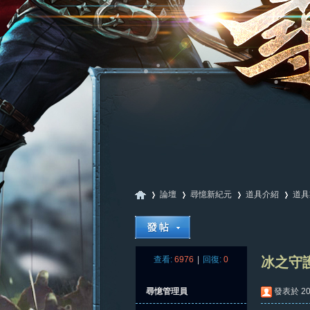
論壇
尋憶新紀元
道具介紹
道具
尋
»
›
›
›
查看:
6976
|
回復:
0
冰之守
尋憶管理員
發表於 202