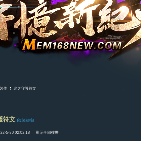
製作
冰之守護符文
›
護符文
[複製鏈接]
2-5-30 02:02:18
|
顯示全部樓層