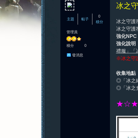
冰之
0
主題
帖子
冰之守護
積分
冰之守護
管理員
強化NPC
憶
強化說明
積分
0
禮服」「
發消息
※冰之守
收集地點
◎「冰之
◎「冰之
新
★☆★