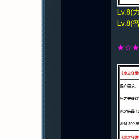
Lv.8
Lv.8(
★☆