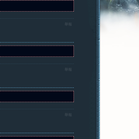
舉報
舉報
舉報