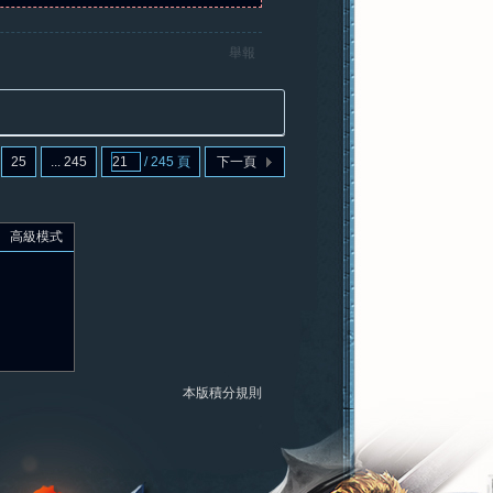
舉報
25
... 245
/ 245 頁
下一頁
高級模式
本版積分規則