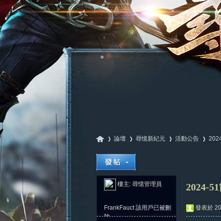
論壇
尋憶新紀元
活動公告
202
尋
»
›
›
›
樓主:
尋憶管理員
2024-
FrankFauct
該用戶已被刪
發表於 202
除