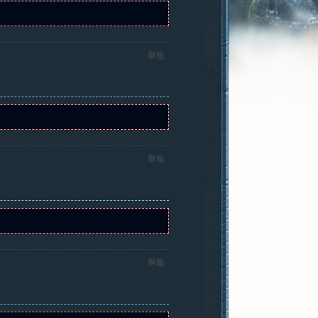
舉報
舉報
舉報