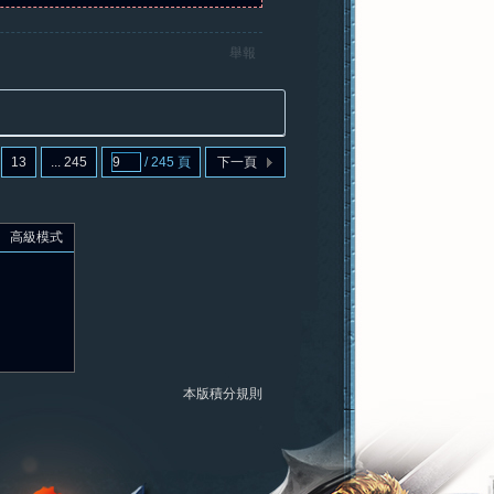
舉報
13
... 245
/ 245 頁
下一頁
高級模式
本版積分規則