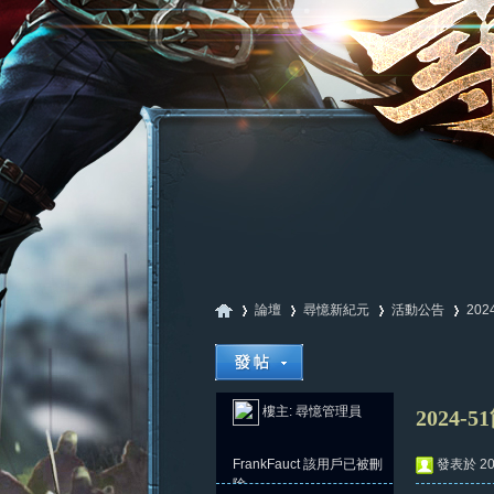
論壇
尋憶新紀元
活動公告
202
尋
»
›
›
›
樓主:
尋憶管理員
2024-
FrankFauct
該用戶已被刪
發表於 202
除