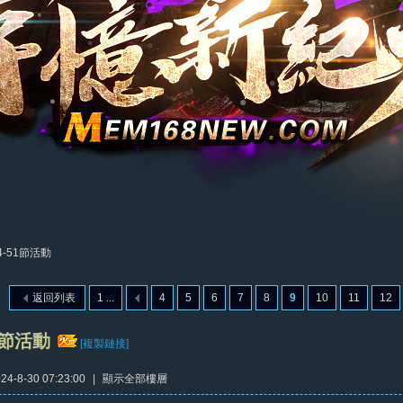
4-51節活動
返回列表
1 ...
4
5
6
7
8
9
10
11
12
51節活動
[複製鏈接]
4-8-30 07:23:00
|
顯示全部樓層