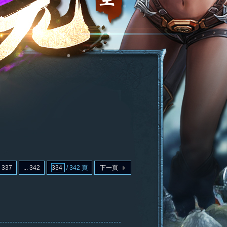
337
... 342
/ 342 頁
下一頁