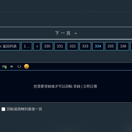
下一頁 »
返回列表
1 ...
330
331
332
333
334
335
336
您需要登錄後才可以回帖
登錄
|
立即註冊
回帖後跳轉到最後一頁