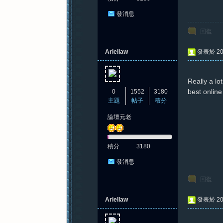
發消息
回復
Ariellaw
發表於 202
Really a lo
best onlin
0
1552
3180
主題
帖子
積分
論壇元老
積分
3180
發消息
回復
Ariellaw
發表於 202