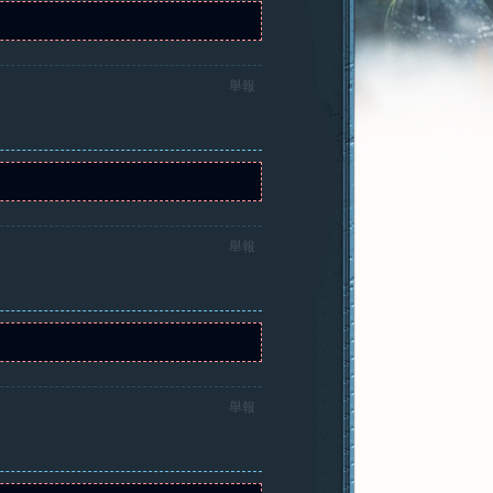
舉報
舉報
舉報