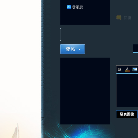
發消息
回復
發表回復