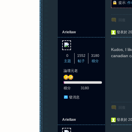
提示:
作
回復
紀
Ariellaw
發表於 202
Kudos, I lik
canadian c
0
1552
3180
主題
帖子
積分
論壇元老
元
積分
3180
發消息
回復
Ariellaw
發表於 202