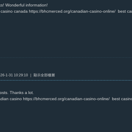
s! Wonderful information!
y casino canada https://bhcmerced.org/canadian-casino-online/ best ca
6-1-31 10:29:10
|
顯示全部樓層
osts. Thanks a lot.
adian casino https://bhcmerced.org/canadian-casino-online/ best casi