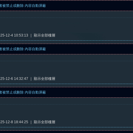
者被禁止或刪除 內容自動屏蔽
5-12-4 10:53:13
|
顯示全部樓層
者被禁止或刪除 內容自動屏蔽
5-12-6 14:32:47
|
顯示全部樓層
者被禁止或刪除 內容自動屏蔽
5-12-8 18:44:25
|
顯示全部樓層