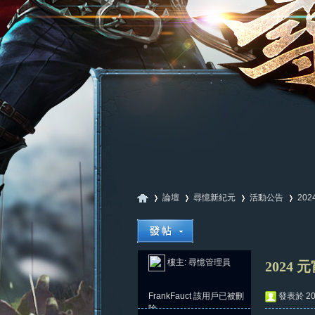
論壇
尋憶新紀元
活動公告
20
尋
»
›
›
›
樓主:
尋憶管理員
2024
FrankFauct
該用戶已被刪
發表於 202
除