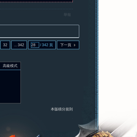
舉報
32
... 342
/ 342 頁
下一頁
高級模式
本版積分規則