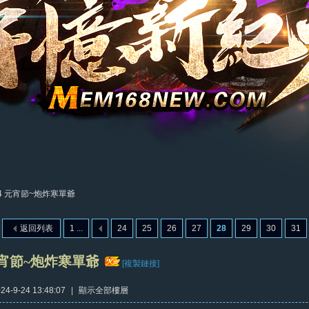
24 元宵節~炮炸寒單爺
返回列表
1 ...
24
25
26
27
28
29
30
31
 元宵節~炮炸寒單爺
[複製鏈接]
4-9-24 13:48:07
|
顯示全部樓層