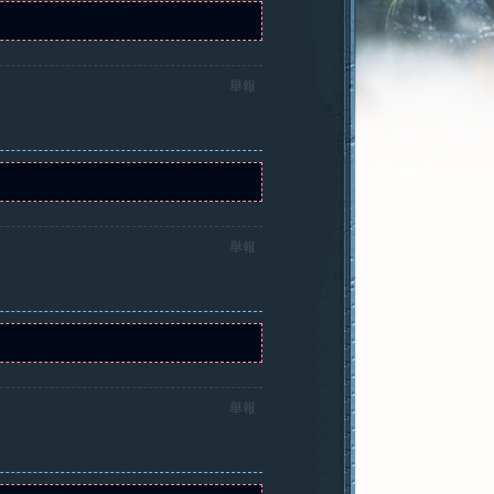
舉報
舉報
舉報