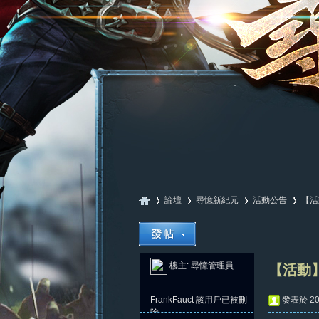
論壇
尋憶新紀元
活動公告
【活
尋
»
›
›
›
樓主:
尋憶管理員
【活動】
FrankFauct
該用戶已被刪
發表於 202
除