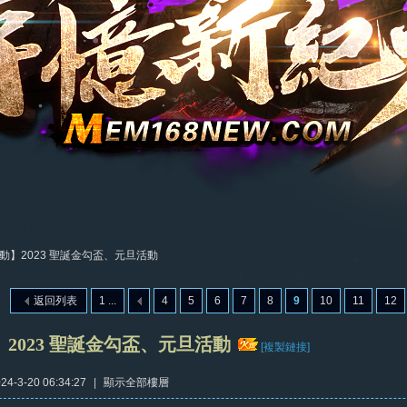
動】2023 聖誕金勾盃、元旦活動
返回列表
1 ...
4
5
6
7
8
9
10
11
12
2023 聖誕金勾盃、元旦活動
[複製鏈接]
4-3-20 06:34:27
|
顯示全部樓層