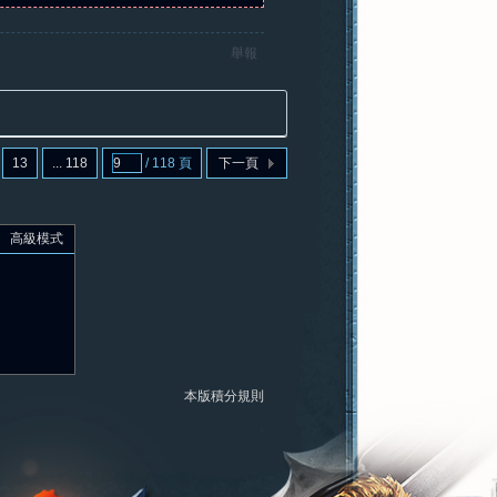
舉報
13
... 118
/ 118 頁
下一頁
高級模式
本版積分規則