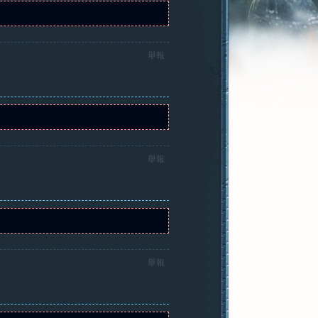
舉報
舉報
舉報