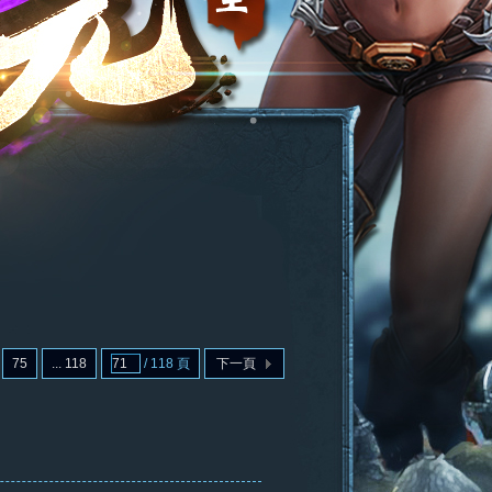
75
... 118
/ 118 頁
下一頁