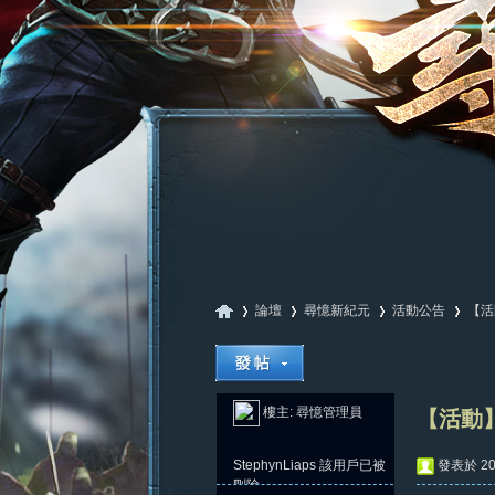
論壇
尋憶新紀元
活動公告
【活
尋
»
›
›
›
樓主:
尋憶管理員
【活動】
StephynLiaps
該用戶已被
發表於 202
刪除