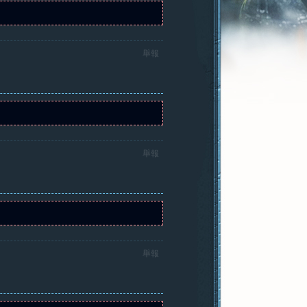
舉報
舉報
舉報