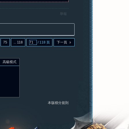
舉報
75
... 118
/ 118 頁
下一頁
高級模式
本版積分規則