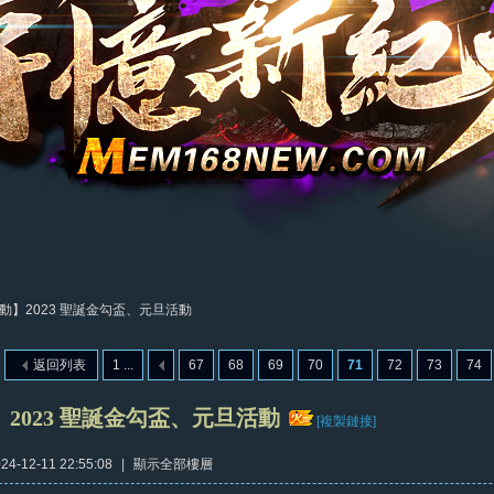
動】2023 聖誕金勾盃、元旦活動
返回列表
1 ...
67
68
69
70
71
72
73
74
2023 聖誕金勾盃、元旦活動
[複製鏈接]
4-12-11 22:55:08
|
顯示全部樓層