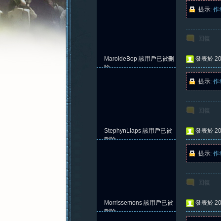
提示:
作
回復
憶
MaroldeBop
該用戶已被刪
發表於 202
除
提示:
作
回復
StephynLiaps
該用戶已被
發表於 202
刪除
提示:
作
新
回復
Morrissemons
該用戶已被
發表於 202
刪除