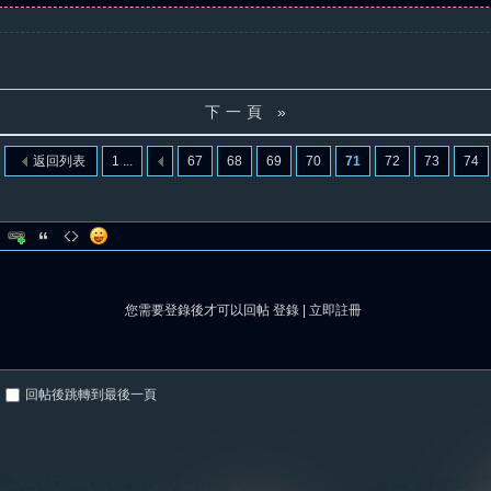
下一頁 »
返回列表
1 ...
67
68
69
70
71
72
73
74
您需要登錄後才可以回帖
登錄
|
立即註冊
回帖後跳轉到最後一頁