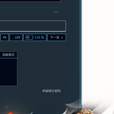
舉報
34
... 118
/ 118 頁
下一頁
高級模式
本版積分規則