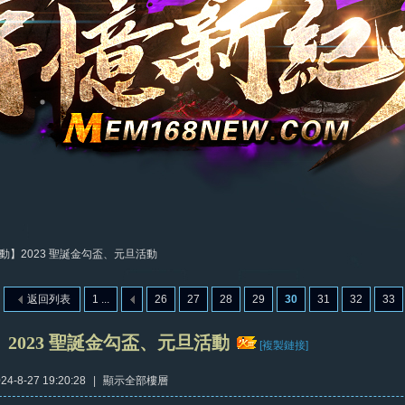
動】2023 聖誕金勾盃、元旦活動
返回列表
1 ...
26
27
28
29
30
31
32
33
2023 聖誕金勾盃、元旦活動
[複製鏈接]
4-8-27 19:20:28
|
顯示全部樓層