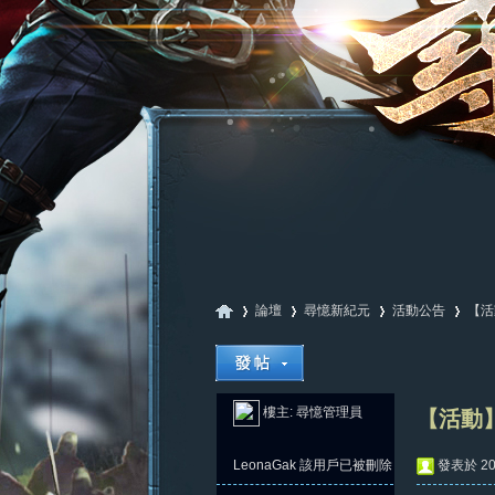
論壇
尋憶新紀元
活動公告
【活
尋
»
›
›
›
樓主:
尋憶管理員
【活動】
LeonaGak
該用戶已被刪除
發表於 202