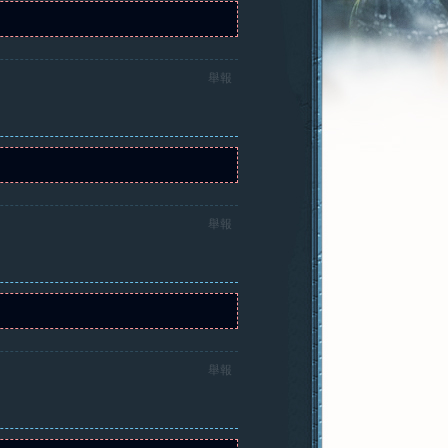
舉報
舉報
舉報