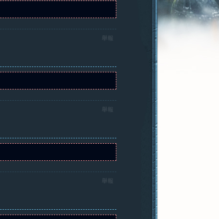
舉報
舉報
舉報