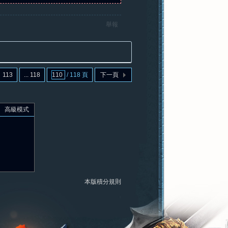
舉報
113
... 118
/ 118 頁
下一頁
高級模式
本版積分規則