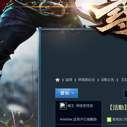
論壇
尋憶新紀元
活動公告
【活
尋
»
›
›
›
樓主:
尋憶管理員
【活動】
Ariellaw
該用戶已被刪除
發表於 202