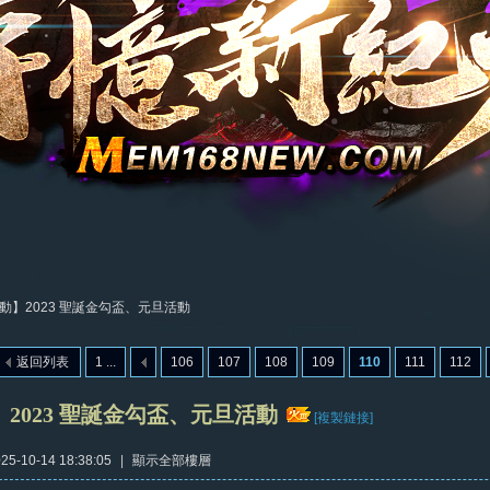
動】2023 聖誕金勾盃、元旦活動
返回列表
1 ...
106
107
108
109
110
111
112
2023 聖誕金勾盃、元旦活動
[複製鏈接]
5-10-14 18:38:05
|
顯示全部樓層