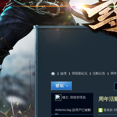
論壇
尋憶新紀元
活動公告
周年
尋
»
›
›
›
樓主:
尋憶管理員
周年活
AntonioJag
該用戶已被刪
發表於 202
除