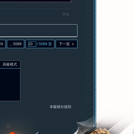
舉報
24
... 5089
/ 5089 頁
下一頁
高級模式
本版積分規則