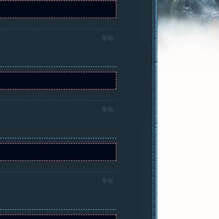
舉報
舉報
舉報