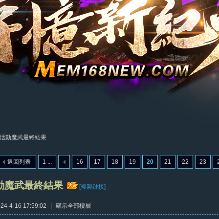
活動魔武最終結果
返回列表
1 ...
16
17
18
19
20
21
22
23
動魔武最終結果
[複製鏈接]
4-4-16 17:59:02
|
顯示全部樓層