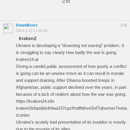
之劍
DonaldExors
沙發
2024-2-10 17:02:38
kraken2
Ukraine is developing a “drowning not waving” problem. It
is struggling to say clearly how badly the war is going.
kraken14.at
Giving a candid public assessment of how poorly a conflict
is going can be an unwise move as it can result in morale
and support draining. After Obama boosted troops in
Afghanistan, public support declined over the years, in part
because of a lack of realism about how the war was going.
https://kraken24.info
kraken2trfqodidvlh4aa337cpzfrhdlfldhve5nf7njhumwr7insta
d.onion
Ukraine’s acutely bad presentation of its troubles is mostly
due to the myopia of its allies.