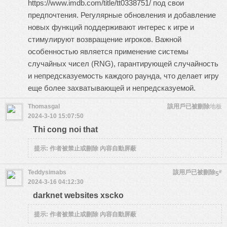
https://www.imdb.com/title/tt0338751/ под свои
предпочтения. Регулярные обновления и добавление
новых функций поддерживают интерес к игре и
стимулируют возвращение игроков. Важной
особенностью является применение системы
случайных чисел (RNG), гарантирующей случайность
и непредсказуемость каждого раунда, что делает игру
еще более захватывающей и непредсказуемой.
Thomasgal
該用戶已被刪除
地板
2024-3-10 15:07:50
Thi cong noi that
提示:
作者被禁止或刪除 內容自動屏蔽
Teddysimabs
該用戶已被刪除
#
5
2024-3-16 04:12:30
darknet websites xscko
提示:
作者被禁止或刪除 內容自動屏蔽