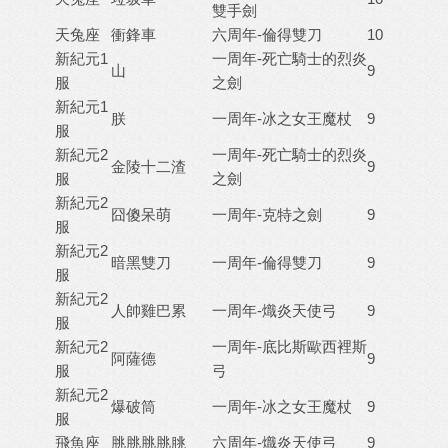
雙手劍
天兔座
衝鋒車
六周年-倫得雙刀
10
新紀元1
一周年-死亡騎士的烈炎
山
9
服
之劍
新紀元1
朕
一周年-冰之女王魔杖
9
服
新紀元2
一周年-死亡騎士的烈炎
金陵十二渣
9
服
之劍
新紀元2
囧傻呆萌
一周年-克特之劍
9
服
新紀元2
暗黑雙刀
一周年-倫得雙刀
9
服
新紀元2
人帥雞巴累
一周年-熾炎天使弓
9
服
新紀元2
一周年-底比斯歐西裡斯
阿薩德
9
服
弓
新紀元2
爆破筒
一周年-冰之女王魔杖
9
服
飛魚座
脁脁脁脁朓
六周年-熾炎天使弓
9