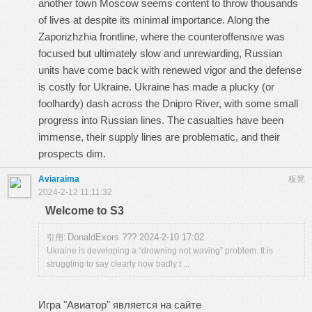
another town Moscow seems content to throw thousands
of lives at despite its minimal importance. Along the
Zaporizhzhia frontline, where the counteroffensive was
focused but ultimately slow and unrewarding, Russian
units have come back with renewed vigor and the defense
is costly for Ukraine. Ukraine has made a plucky (or
foolhardy) dash across the Dnipro River, with some small
progress into Russian lines. The casualties have been
immense, their supply lines are problematic, and their
prospects dim.
Aviaraima
板凳
2024-2-12 11:11:32
Welcome to S3
DonaldExors ??? 2024-2-10 17:02
引用:
Ukraine is developing a “drowning not waving” problem. It is
struggling to say clearly how badly t ...
Игра "Авиатор" является на сайте