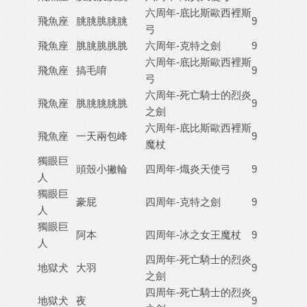
六周年-底比斯歐西裡斯
飛魚座
朓朓脁朓朓
9
弓
飛魚座
脁朓脁脁脁
六周年-克特之劍
9
六周年-底比斯歐西裡斯
飛魚座
搞毛唷
9
弓
六周年-死亡騎士的烈炎
飛魚座
脁朓朓朓脁
9
之劍
六周年-底比斯歐西裡斯
飛魚座
一天兩包峰
9
魔杖
獨眼巨
頭殼小撇輪
四周年-熾炎天使弓
9
人
獨眼巨
豪屁
四周年-克特之劍
9
人
獨眼巨
阿本
四周年-冰之女王魔杖
9
人
四周年-死亡騎士的烈炎
地獄犬
大羽
9
之劍
四周年-死亡騎士的烈炎
地獄犬
夜
9