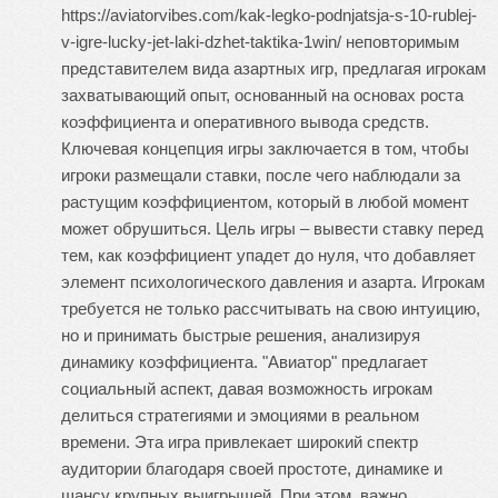
https://aviatorvibes.com/kak-legko-podnjatsja-s-10-rublej-
v-igre-lucky-jet-laki-dzhet-taktika-1win/ неповторимым
представителем вида азартных игр, предлагая игрокам
захватывающий опыт, основанный на основах роста
коэффициента и оперативного вывода средств.
Ключевая концепция игры заключается в том, чтобы
игроки размещали ставки, после чего наблюдали за
растущим коэффициентом, который в любой момент
может обрушиться. Цель игры – вывести ставку перед
тем, как коэффициент упадет до нуля, что добавляет
элемент психологического давления и азарта. Игрокам
требуется не только рассчитывать на свою интуицию,
но и принимать быстрые решения, анализируя
динамику коэффициента. "Авиатор" предлагает
социальный аспект, давая возможность игрокам
делиться стратегиями и эмоциями в реальном
времени. Эта игра привлекает широкий спектр
аудитории благодаря своей простоте, динамике и
шансу крупных выигрышей. При этом, важно