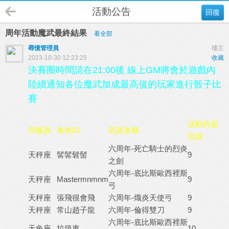
活動公告
回復
周年活動魔武最終結果
看全部
尋憶管理員
樓主
2023-10-30 12:23:25
收藏
決賽圈時間請在21:00後 線上GM將會於遊戲內
陸續通知各位魔武加成最高值的玩家進行骰子比
賽
活動武器
伺服器
角色ID
武器名稱
加成
六周年-死亡騎士的烈炎
天秤座
髺髺髫髻
9
之劍
六周年-底比斯歐西裡斯
天秤座
Mastermnmnm
9
弓
天秤座
張飛很會飛
六周年-熾炎天使弓
9
天秤座
常山趙子龍
六周年-倫得雙刀
9
六周年-底比斯歐西裡斯
天兔座
垃圾車
10