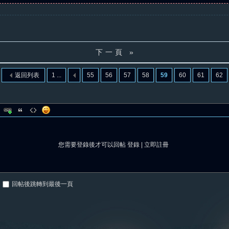
下一頁 »
返回列表
1 ...
55
56
57
58
59
60
61
62
您需要登錄後才可以回帖
登錄
|
立即註冊
回帖後跳轉到最後一頁