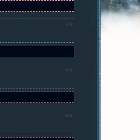
舉報
舉報
舉報