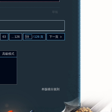
舉報
63
... 126
/ 126 頁
下一頁
高級模式
本版積分規則