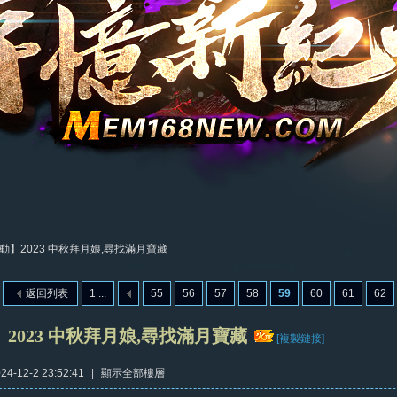
動】2023 中秋拜月娘,尋找滿月寶藏
返回列表
1 ...
55
56
57
58
59
60
61
62
2023 中秋拜月娘,尋找滿月寶藏
[複製鏈接]
4-12-2 23:52:41
|
顯示全部樓層