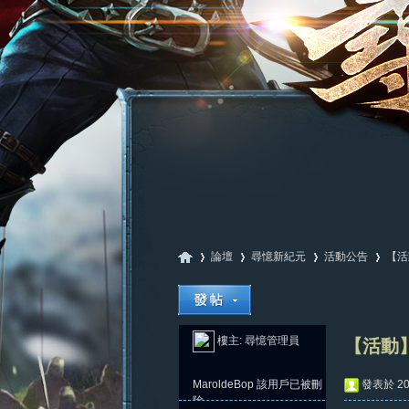
論壇
尋憶新紀元
活動公告
【活
尋
»
›
›
›
樓主:
尋憶管理員
【活動】
MaroldeBop
該用戶已被刪
發表於 202
除