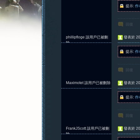
提示:
作
回復
憶
phillipfloge
該用戶已被刪
發表於 202
除
提示:
作
回復
Maximotet
該用戶已被刪除
發表於 202
提示:
作
新
回復
FrankJScott
該用戶已被刪
發表於 202
除