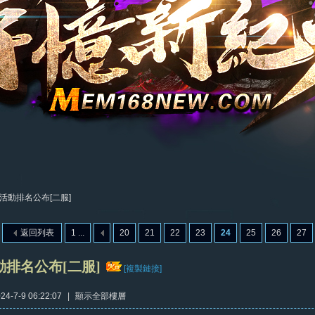
活動排名公布[二服]
返回列表
1 ...
20
21
22
23
24
25
26
27
排名公布[二服]
[複製鏈接]
4-7-9 06:22:07
|
顯示全部樓層