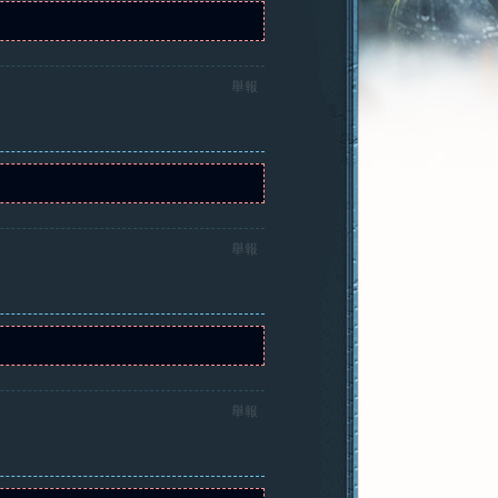
舉報
舉報
舉報