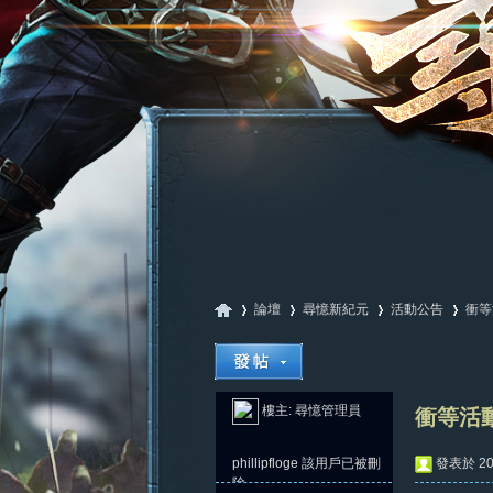
論壇
尋憶新紀元
活動公告
衝等
尋
»
›
›
›
樓主:
尋憶管理員
衝等活動
phillipfloge
該用戶已被刪
發表於 202
除