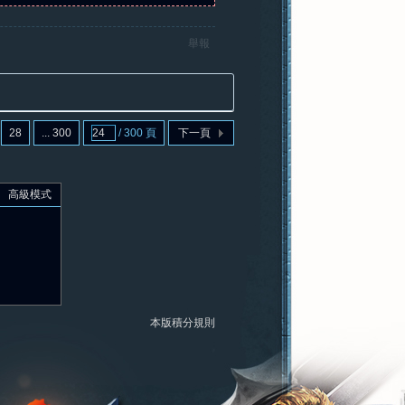
舉報
28
... 300
/ 300 頁
下一頁
高級模式
本版積分規則